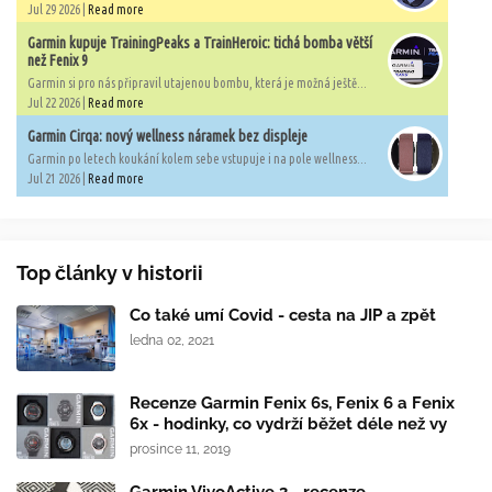
Jul 29 2026 |
Read more
Garmin kupuje TrainingPeaks a TrainHeroic: tichá bomba větší
než Fenix 9
Garmin si pro nás připravil utajenou bombu, která je možná ještě...
Jul 22 2026 |
Read more
Garmin Cirqa: nový wellness náramek bez displeje
Garmin po letech koukání kolem sebe vstupuje i na pole wellness...
Jul 21 2026 |
Read more
Top články v historii
Co také umí Covid - cesta na JIP a zpět
ledna 02, 2021
Recenze Garmin Fenix 6s, Fenix 6 a Fenix
6x - hodinky, co vydrží běžet déle než vy
prosince 11, 2019
Garmin VivoActive 3 - recenze