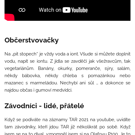
Občerstvovačky
Na „pit stopech“ je vždy voda a iont. Všude si můžete doplnit
vodu, napít se iontu. Z jídla se zavděčí jak všežravcům, tak
vegetariánům. Banány, okurky, pomeranče, sýry, salám,
někdy bábovka, někdy chleba s pomazánkou nebo
mazanec s marmeládou. Nechybí ani sůl … a dokonce se
najdou občas i gumoví medvídci.
Závodníci - lidé, přátelé
Když se podíváte na záznamy TAR 2021 na youtube, uvidíte
tam závodníky, kteří jdou TAR již několikrát po sobě. Když
jsem se na to díval, vzpomněl jsem si na Olafovu P100. Je to