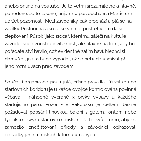
anebo online na youtube. Je to velmi srozumitelné a hlavně,
pohodové. Je to takové, příjemné poslouchání a Martin umí
udržet pozornost.
Mezi závodníky pak prochází a ptá se na
zážitky. Poslouchá a snaží se vnímat postřehy pro další
zlepšování. Působí jako srdcař, kterému záleží na kultuře
závodu, soudržnosti, udržitelnosti, ale hlavně na tom, aby ho
pořadatelství bavilo, což evidentně zatím baví. Nechci si
domýšlat, jak to bude vypadat, až se nebude usmívat při
jeho rozmluvách před závodem.
Součástí organizace jsou i jistá, přísná pravidla. Při vstupu do
startovních koridorů je u každé dvojice kontrolována povinná
výbava - náhodně vybrané 3 prvky výbavy u každého
startujícího páru. Pozor - v Rakousku je celkem běžné
požadovat popsání lihovkou balení s gelem, iontem nebo
tyčinkami svým startovním číslem. Je to kvůli tomu, aby se
zamezilo znečišťování přírody a závodníci odhazovali
odpadky jen na místech k tomu určených.