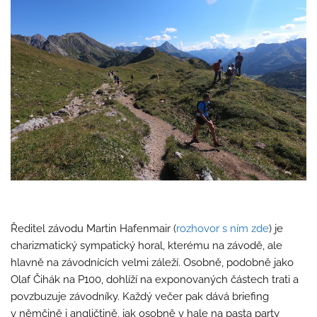
Ředitel závodu Martin Hafenmair (
rozhovor s ním zde
) je
charizmatický sympatický horal, kterému na závodě, ale
hlavně na závodnících velmi záleží. Osobně, podobně jako
Olaf Čihák na P100, dohlíží na exponovaných částech trati a
povzbuzuje závodníky. Každý večer pak dává briefing
v němčině i angličtině, jak osobně v hale na pasta party