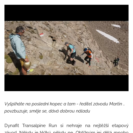
Vyšplháte na poslední kopec a tam - ředitel závodu Martin ..
povzbuzuje, směje se, dává dobrou náladu
Dynafit Transalpine Run si nehraje na nejtěžší etapový
závod. Někdy je těžký, někdy ne. Obtížným jej dělá mnoho