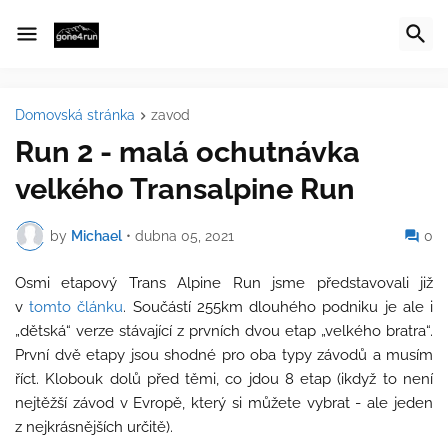
Domovská stránka
zavod
Run 2 - malá ochutnávka
velkého Transalpine Run
by
Michael
•
dubna 05, 2021
0
Osmi etapový Trans Alpine Run jsme představovali již
v
tomto článku
. Součástí 255km dlouhého podniku je ale i
„dětská“ verze stávající z prvních dvou etap „velkého bratra“.
První dvě etapy jsou shodné pro oba typy závodů a musím
říct. Klobouk dolů před těmi, co jdou 8 etap (ikdyž to není
nejtěžší závod v Evropě, který si můžete vybrat - ale jeden
z nejkrásnějších určitě).