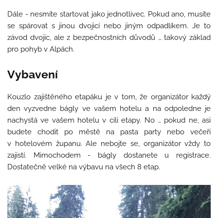
Dále - nesmíte startovat jako jednotlivec. Pokud ano, musíte
se spárovat s jinou dvojicí nebo jiným odpadlíkem. Je to
závod dvojic, ale z bezpečnostních důvodů … takový základ
pro pohyb v Alpách.
Vybavení
Kouzlo zajištěného etapáku je v tom, že organizátor každý
den vyzvedne bágly ve vašem hotelu a na odpoledne je
nachystá ve vašem hotelu v cíli etapy. No … pokud ne, asi
budete chodit po městě na pasta party nebo večeři
v hotelovém županu. Ale nebojte se, organizátor vždy to
zajistí. Mimochodem - bágly dostanete u registrace.
Dostatečně velké na výbavu na všech 8 etap.