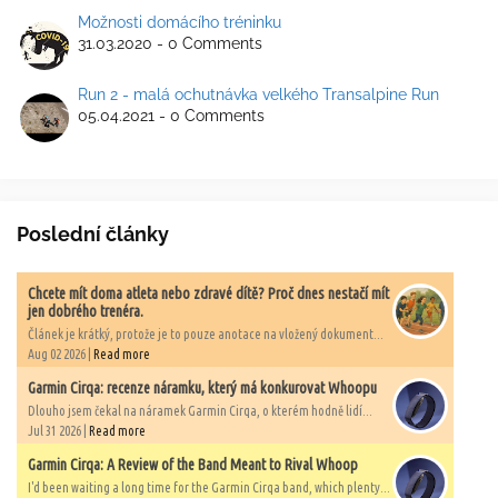
Možnosti domácího tréninku
31.03.2020 - 0 Comments
Run 2 - malá ochutnávka velkého Transalpine Run
05.04.2021 - 0 Comments
Poslední články
Chcete mít doma atleta nebo zdravé dítě? Proč dnes nestačí mít
jen dobrého trenéra.
Článek je krátký, protože je to pouze anotace na vložený dokument...
Aug 02 2026 |
Read more
Garmin Cirqa: recenze náramku, který má konkurovat Whoopu
Dlouho jsem čekal na náramek Garmin Cirqa, o kterém hodně lidí...
Jul 31 2026 |
Read more
Garmin Cirqa: A Review of the Band Meant to Rival Whoop
I'd been waiting a long time for the Garmin Cirqa band, which plenty...