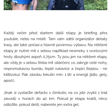
Každý večer před startem další etapy je briefing přes
youtube, nebo na místě. Tam vám sdělí organizátor detaily
trasy, ale také počasí a hlavně povinnou výbavu. Na některé
etapy je nutné mít s sebou například nesmeky s ocelovými
hroty dlouhými aspoň 0,75cm. Ty jsou jen na některé etapy,
ale vždy je s sebou třeba mít oblečení, co zakryje celé nohy,
nepromokavou bundu, teplé rukavice a čepici (teplou - ne
kšiltovku). Pak zásobu tekutin min. 1 litr a energii (jídlo, gely,
apod.).
Jinak si vystačíte defacto s čímkoliv, na co jste zvyklí z trail
závodů v horách do 40 km. Pokud je etapa kratší, něco
odložíte, pokud delší, naberete jen extra gel.