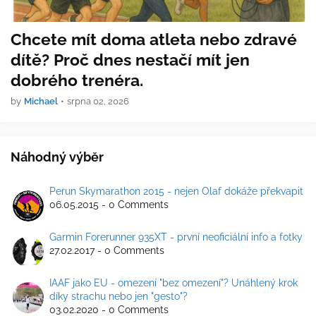
Chcete mít doma atleta nebo zdravé
dítě? Proč dnes nestačí mít jen
dobrého trenéra.
by
Michael
•
srpna 02, 2026
Náhodný výběr
Perun Skymarathon 2015 - nejen Olaf dokáže překvapit
06.05.2015 - 0 Comments
Garmin Forerunner 935XT - první neoficiální info a fotky
27.02.2017 - 0 Comments
IAAF jako EU - omezení "bez omezení"? Unáhlený krok
díky strachu nebo jen "gesto"?
03.02.2020 - 0 Comments