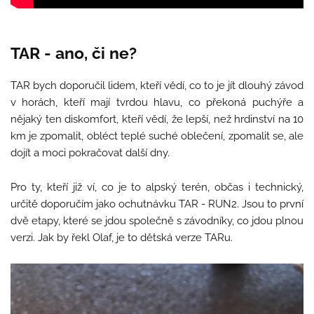
TAR - ano, či ne?
TAR bych doporučil lidem, kteří vědí, co to je jít dlouhý závod
v horách, kteří mají tvrdou hlavu, co překoná puchýře a
nějaký ten diskomfort, kteří vědí, že lepší, než hrdinství na 10
km je zpomalit, obléct teplé suché oblečení, zpomalit se, ale
dojít a moci pokračovat další dny.
Pro ty, kteří již ví, co je to alpský terén, občas i technický,
určitě doporučím jako ochutnávku TAR - RUN2. Jsou to první
dvě etapy, které se jdou společně s závodníky, co jdou plnou
verzi. Jak by řekl Olaf, je to dětská verze TARu.