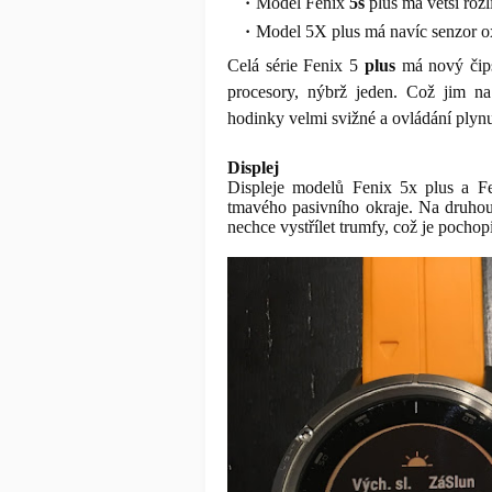
Model Fenix
5s
plus má větší rozl
Model 5X plus má navíc senzor 
Celá série Fenix 5
plus
má nový čips
procesory, nýbrž jeden. Což jim na 
hodinky velmi svižné a ovládání plynu
Displej
Displeje modelů Fenix 5x plus a Fe
tmavého pasivního okraje. Na druhou 
nechce vystřílet trumfy, což je pochopi