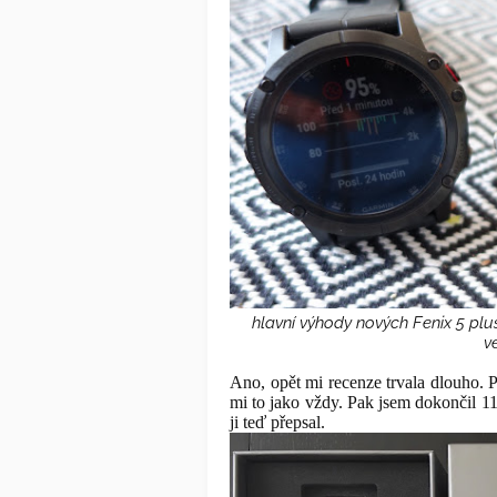
hlavní výhody nových Fenix 5 plus
v
Ano, opět mi recenze trvala dlouho. P
mi to jako vždy. Pak jsem dokončil 1
ji teď přepsal.