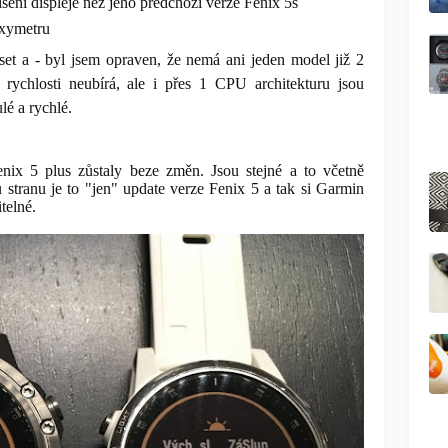
išení displeje než jeho předchozí verze Fenix 5s
oxymetru
et a - byl jsem opraven, že nemá ani jeden model již 2
rychlosti neubírá, ale i přes 1 CPU architekturu jsou
lé a rychlé.
nix 5 plus zůstaly beze změn. Jsou stejné a to včetně
stranu je to "jen" update verze Fenix 5 a tak si Garmin
telné.