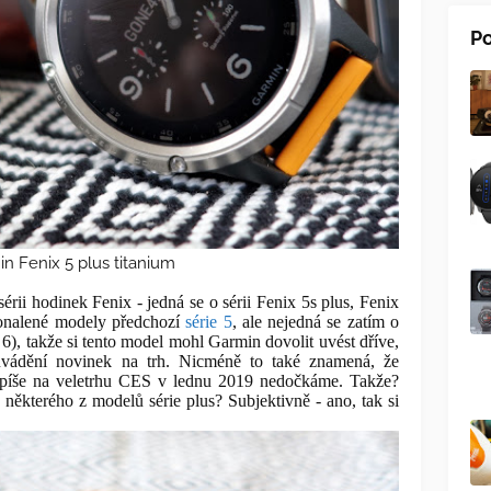
Po
n Fenix 5 plus titanium
rii hodinek Fenix - jedná se o sérii Fenix 5s plus, Fenix
konalené modely předchozí
série 5
, ale nejedná se zatím o
6), takže si tento model mohl Garmin dovolit uvést dříve,
 uvádění novinek na trh. Nicméně to také znamená, že
spíše na veletrhu CES v lednu 2019 nedočkáme. Takže?
 některého z modelů série plus? Subjektivně - ano, tak si