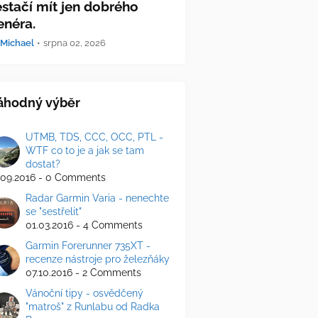
stačí mít jen dobrého
enéra.
Michael
•
srpna 02, 2026
áhodný výběr
UTMB, TDS, CCC, OCC, PTL -
WTF co to je a jak se tam
dostat?
.09.2016 - 0 Comments
Radar Garmin Varia - nenechte
se "sestřelit"
01.03.2016 - 4 Comments
Garmin Forerunner 735XT -
recenze nástroje pro železňáky
07.10.2016 - 2 Comments
Vánoční tipy - osvědčený
"matroš" z Runlabu od Radka