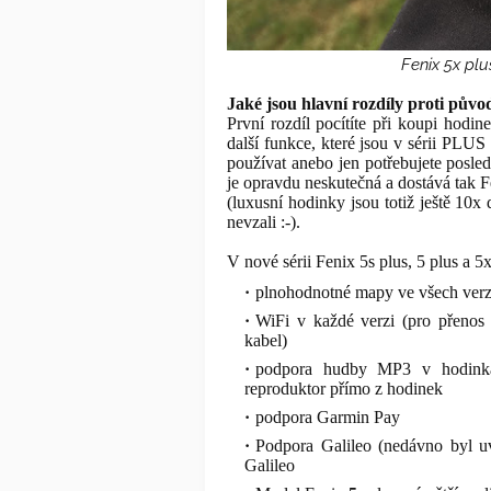
Fenix 5x plu
Jaké jsou hlavní rozdíly proti původ
První rozdíl pocítíte při koupi hodin
další funkce, které jsou v sérii PLUS
používat anebo jen potřebujete posled
je opravdu neskutečná a dostává tak F
(luxusní hodinky jsou totiž ještě 10x d
nevzali :-).
V nové sérii Fenix 5s plus, 5 plus a 5x
plnohodnotné mapy ve všech verz
WiFi v každé verzi (pro přeno
kabel)
podpora hudby MP3 v hodinkác
reproduktor přímo z hodinek
podpora Garmin Pay
Podpora Galileo (nedávno byl 
Galileo