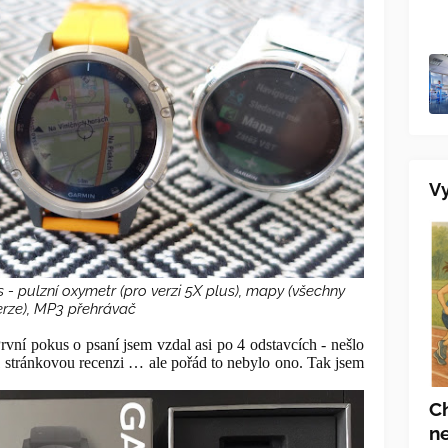
Vy
 - pulzní oxymetr (pro verzi 5X plus), mapy (všechny
erze), MP3 přehrávač
rvní pokus o psaní jsem vzdal asi po 4 odstavcích - nešlo
1 stránkovou recenzi … ale pořád to nebylo ono. Tak jsem
C
ne