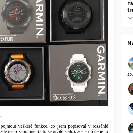
ne
tr
by
N
20
.
pojmout veškeré funkce, co jsem popisoval v rozsáhlé
de něco zapomněl (a to se určitě stalo), zcela určitě je to