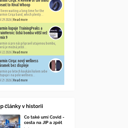
armin Cirqa: A Review of the Band
eant to Rival Whoop
'd been waiting a long time for the
armin Cirqa band, which plenty...
l 29 2026 |
Read more
armin kupuje TrainingPeaks a
rainHeroic: tichá bomba větší než
enix 9
armin si pro nás připravil utajenou bombu,
erá je možná ještě...
l 22 2026 |
Read more
armin Cirqa: nový wellness
áramek bez displeje
armin po letech koukání kolem sebe
tupuje i na pole wellness...
l 21 2026 |
Read more
p články v historii
Co také umí Covid -
cesta na JIP a zpět