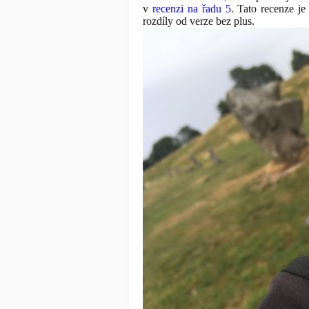
v
recenzi na řadu 5
. Tato recenze j
rozdíly od verze bez plus.