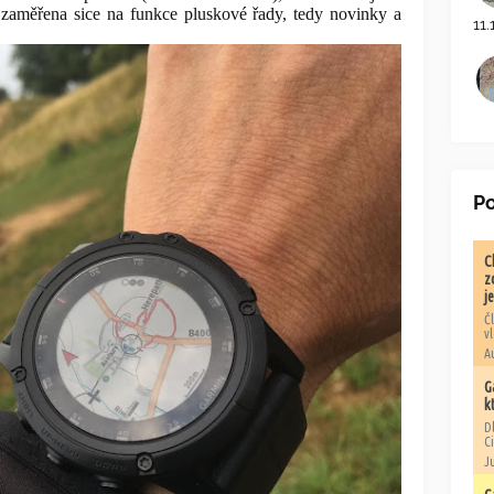
e zaměřena sice na funkce pluskové řady, tedy novinky a
11
Po
C
z
j
Č
v
A
G
k
D
Ci
Ju