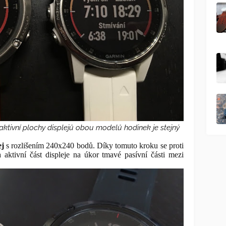
 aktivní plochy displejů obou modelů hodinek je stejný
ej
s rozlišením 240x240 bodů. Díky tomuto kroku se proti
 aktivní část displeje na úkor tmavé pasívní části mezi