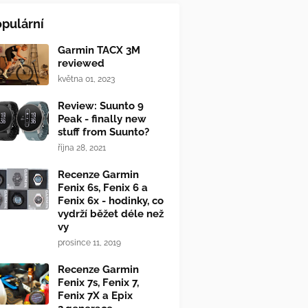
pulární
Garmin TACX 3M
reviewed
května 01, 2023
Review: Suunto 9
Peak - finally new
stuff from Suunto?
října 28, 2021
Recenze Garmin
Fenix 6s, Fenix 6 a
Fenix 6x - hodinky, co
vydrží běžet déle než
vy
prosince 11, 2019
Recenze Garmin
Fenix 7s, Fenix 7,
Fenix 7X a Epix