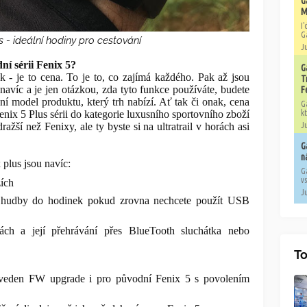
G
M
I
G
s - ideální hodiny pro cestování
Ju
ní sérii Fenix 5?
G
ek - je to cena. To je to, co zajímá každého. Pak až jsou
T
 navíc a je jen otázkou, zda tyto funkce používáte, budete
F
ní model produktu, který trh nabízí. Ať tak či onak, cena
G
enix 5 Plus sérii do kategorie luxusního sportovního zboží
kt
ražší než Fenixy, ale ty byste si na ultratrail v horách asi
Ju
G
n
 plus jsou navíc:
G
vs
ích
Ju
s hudby do hodinek pokud zrovna nechcete použít USB
h a její přehrávání přes BlueTooth sluchátka nebo
To
uveden FW upgrade i pro původní Fenix 5 s povolením