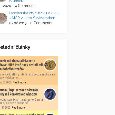
Brunnera
.12.2020 - 4 Comments
Lysohorský čtyřlístek 3.0 (L4L)
- MČR v Ultra SkyMarathon
07.08.2015 - 0 Comments
slední články
hcete mít doma atleta nebo
dravé dítě? Proč dnes nestačí mít
en dobrého trenéra.
lánek je krátký, protože je to pouze anotace na
ložený dokument...
ug 02 2026 |
Read more
armin Cirqa: recenze náramku,
terý má konkurovat Whoopu
louho jsem čekal na náramek Garmin
rqa, o kterém hodně lidí...
l 31 2026 |
Read more