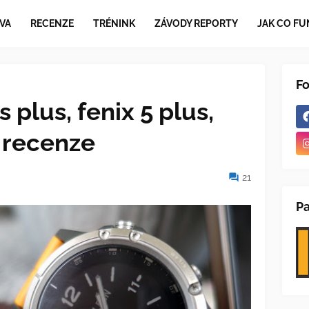
VA
RECENZE
TRÉNINK
ZÁVODY REPORTY
JAK CO FU
F
 plus, fenix 5 plus,
- recenze
21
Pa