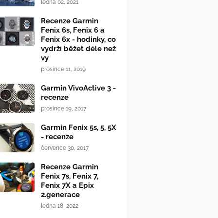
ledna 02, 2021
Recenze Garmin
Fenix 6s, Fenix 6 a
Fenix 6x - hodinky, co
vydrží běžet déle než
vy
prosince 11, 2019
Garmin VivoActive 3 -
recenze
prosince 19, 2017
Garmin Fenix 5s, 5, 5X
- recenze
července 30, 2017
Recenze Garmin
Fenix 7s, Fenix 7,
Fenix 7X a Epix
2.generace
ledna 18, 2022