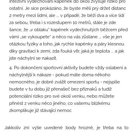
intezivní vydechování kapének do okolí zvyšuje riziko pro
ostatní. Je sice prokázáno, že byste měli prý držet distanc
2 metry mezi lidmi, ale ... v případě, že běží dva a více lidí
za sebou, třeba i s rozestupem 10 metrů, stále je zde
šance, že „v oblaku“ kapének vydechnutých běžcem před
vámi „se vykoupete“ a něco na vás zůstane ... vše je jen
otázkou fyziky a toho, jak rychle kapénky a páry klesnou
díky gravitaci k zemi, zda fouká vítr, jaká je teplota ... a jak
jste náchylní se nakazit.
Po dokončení sportovní aktivity budete vždy oslabeni a
náchylnější k nákaze - pokud máte doma někoho
nemocného, je dobré zvážit omezení sportu - nejspíše
budete v tu dobu již přenašeč bez příznaků a tudíž
potenciální riziko pro své okolí venku, nebo můžete
přinést z venku něco jiného, co vašemu blízkému
zkomplikuje již stávající nemoc
Jakkoliv zní výše uvedené body hrozně, je třeba na to