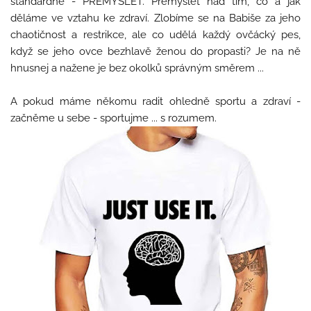
standardně - PŘEMÝŠLET. Přemýšlet nad tím, co a jak
děláme ve vztahu ke zdraví. Zlobíme se na Babiše za jeho
chaotičnost a restrikce, ale co udělá každý ovčácký pes,
když se jeho ovce bezhlavě ženou do propasti? Je na ně
hnusnej a nažene je bez okolků správným směrem ...
A pokud máme někomu radit ohledně sportu a zdraví -
začněme u sebe - sportujme ... s rozumem.