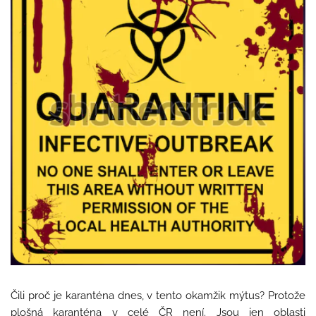
Čili proč je karanténa dnes, v tento okamžik mýtus? Protože
plošná karanténa v celé ČR není. Jsou jen oblasti