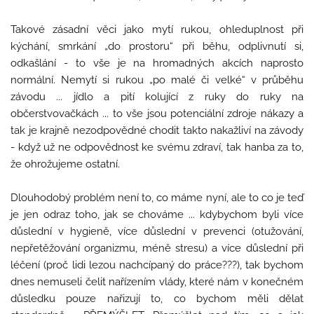
Takové zásadní věci jako mytí rukou, ohleduplnost při
kýchání, smrkání „do prostoru“ při běhu, odplivnutí si,
odkašlání - to vše je na hromadných akcích naprosto
normální. Nemytí si rukou „po malé či velké“ v průběhu
závodu ... jídlo a pití kolující z ruky do ruky na
občerstvovačkách ... to vše jsou potenciální zdroje nákazy a
tak je krajně nezodpovědné chodit takto nakažliví na závody
- když už ne odpovědnost ke svému zdraví, tak hanba za to,
že ohrožujeme ostatní.
Dlouhodobý problém není to, co máme nyní, ale to co je teď
je jen odraz toho, jak se chováme ... kdybychom byli více
důslední v hygieně, více důslední v prevenci (otužování,
nepřetěžování organizmu, méně stresu) a více důslední při
léčení (proč lidi lezou nachcípaný do práce???), tak bychom
dnes nemuseli čelit nařízením vlády, které nám v konečném
důsledku pouze nařizují to, co bychom měli dělat