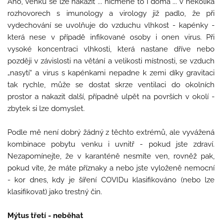
Ano, venku se lze nakazit ... nicméně to i doma ... v několika
rozhovorech s imunology a virology již padlo, že při
vydechování se uvolňuje do vzduchu vlhkost - kapénky -
která nese v případě infikované osoby i onen virus. Při
vysoké koncentraci vlhkosti, která nastane dříve nebo
později v závislosti na větání a velikosti místnosti, se vzduch
„nasytí“ a virus s kapénkami nepadne k zemi díky gravitaci
tak rychle, může se dostat skrze ventilaci do okolních
prostor a nakazit další, případně ulpět na površích v okolí -
zbytek si lze domyslet.
Podle mě není dobrý žádný z těchto extrémů, ale vyvážená
kombinace pobytu venku i uvnitř - pokud jste zdraví.
Nezapomínejte, že v karanténě nesmíte ven, rovněž pak,
pokud víte, že máte příznaky a nebo jste vyloženě nemocní
- kor dnes, kdy je šíření COVIDu klasifikováno (nebo lze
klasifikovat) jako trestný čin.
Mýtus třetí - neběhat