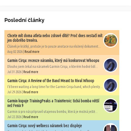
Poslední články
Chcete mít doma atleta nebo zdravé dítě? Proč dnes nestačí mít
jen dobrého trenéra.
Článek je krátký, protože je to pouze anotace na vložený dokument...
Aug 02 2026 |
Read more
Garmin Cirqa: recenze náramku, který má konkurovat Whoopu
Dlouho jsem čekal na náramek Garmin Cirqa, o kterém hodně lidí...
Jul 31 2026 |
Read more
Garmin Cirqa: A Review of the Band Meant to Rival Whoop
I'd been waiting a long time for the Garmin Cirqa band, which plenty...
Jul 29 2026 |
Read more
Garmin kupuje TrainingPeaks a TrainHeroic: tichá bomba větší
než Fenix 9
Garmin si pro nás připravil utajenou bombu, která je možná ještě...
Jul 22 2026 |
Read more
Garmin Cirqa: nový wellness náramek bez displeje