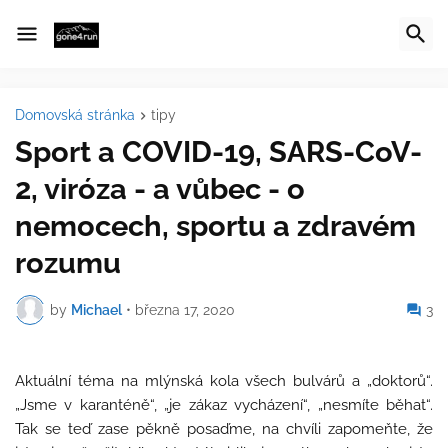
Domovská stránka
tipy
Sport a COVID-19, SARS-CoV-
2, viróza - a vůbec - o
nemocech, sportu a zdravém
rozumu
by
Michael
•
března 17, 2020
3
Aktuální téma na mlýnská kola všech bulvárů a „doktorů“.
„Jsme v karanténě“, „je zákaz vycházení“, „nesmíte běhat“.
Tak se teď zase pěkně posaďme, na chvíli zapomeňte, že