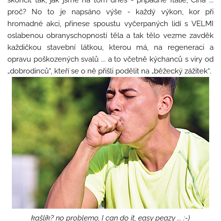
skončit tak, jak jsme na tom dnes - případně Itálie, Čína ...
proč? No to je napsáno výše - každý výkon, kor při
hromadné akci, přinese spoustu vyčerpaných lidí s VELMI
oslabenou obranyschopností těla a tak tělo vezme zavděk
každičkou stavební látkou, kterou má, na regeneraci a
opravu poškozených svalů ... a to včetně kýchanců s viry od
„dobrodinců“, kteří se o ně přišli podělit na „běžecký zážitek“.
kašlík? no problemo, I can do it, easy peazy ... :-)