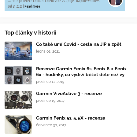
Garmin po letech koukání kolem sebe vstupuje i na pole wellness...
Jul 21 2026 |
Read more
Top články v historii
Co také umí Covid - cesta na JIP a zpět
ledna 02, 2021
Recenze Garmin Fenix 6s, Fenix 6 a Fenix
6x - hodinky, co vydrží běžet déle než vy
prosince 11, 2019
Garmin VivoActive 3 - recenze
prosince 19, 2017
Garmin Fenix 5s, 5, 5X - recenze
července 30, 2017