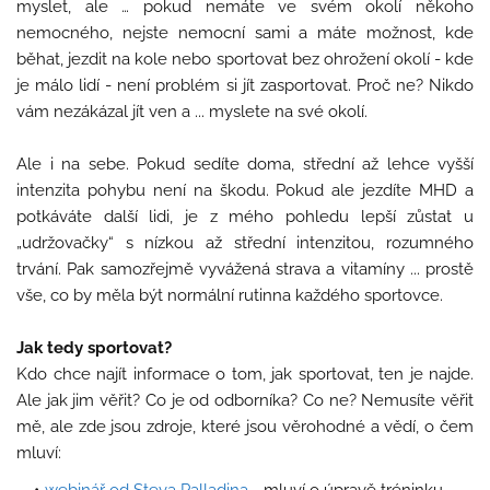
myslet, ale … pokud nemáte ve svém okolí někoho
nemocného, nejste nemocní sami a máte možnost, kde
běhat, jezdit na kole nebo sportovat bez ohrožení okolí - kde
je málo lidí - není problém si jít zasportovat. Proč ne? Nikdo
vám nezákázal jít ven a ... myslete na své okolí.
Ale i na sebe. Pokud sedíte doma, střední až lehce vyšší
intenzita pohybu není na škodu. Pokud ale jezdíte MHD a
potkáváte další lidi, je z mého pohledu lepší zůstat u
„udržovačky“ s nízkou až střední intenzitou, rozumného
trvání. Pak samozřejmě vyvážená strava a vitamíny ... prostě
vše, co by měla být normální rutinna každého sportovce.
Jak tedy sportovat?
Kdo chce najít informace o tom, jak sportovat, ten je najde.
Ale jak jim věřit? Co je od odborníka? Co ne? Nemusíte věřit
mě, ale zde jsou zdroje, které jsou věrohodné a vědí, o čem
mluví: