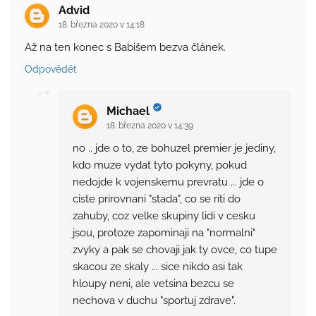
Advid
18. března 2020 v 14:18
Až na ten konec s Babišem bezva článek.
Odpovědět
Michael
18. března 2020 v 14:39
no .. jde o to, ze bohuzel premier je jediny,
kdo muze vydat tyto pokyny, pokud
nedojde k vojenskemu prevratu ... jde o
ciste prirovnani "stada", co se riti do
zahuby, coz velke skupiny lidi v cesku
jsou, protoze zapominaji na "normalni"
zvyky a pak se chovaji jak ty ovce, co tupe
skacou ze skaly ... sice nikdo asi tak
hloupy neni, ale vetsina bezcu se
nechova v duchu "sportuj zdrave".