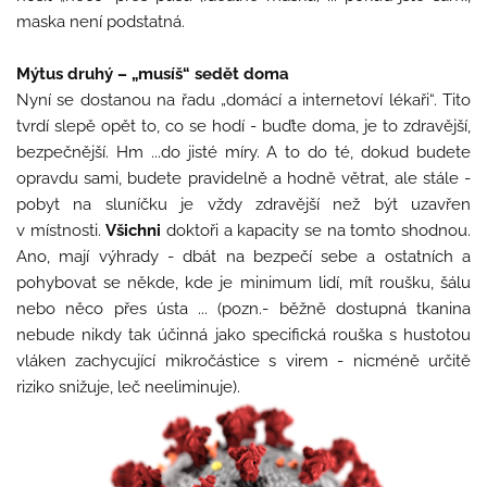
maska není podstatná.
Mýtus druhý – „musíš“ sedět doma
Nyní se dostanou na řadu „domácí a internetoví lékaři“. Tito
tvrdí slepě opět to, co se hodí - buďte doma, je to zdravější,
bezpečnější. Hm ...do jisté míry. A to do té, dokud budete
opravdu sami, budete pravidelně a hodně větrat, ale stále -
pobyt na sluníčku je vždy zdravější než být uzavřen
v místnosti.
Všichni
doktoři a kapacity se na tomto shodnou.
Ano, mají výhrady - dbát na bezpečí sebe a ostatních a
pohybovat se někde, kde je minimum lidí, mít roušku, šálu
nebo něco přes ústa ... (pozn.- běžně dostupná tkanina
nebude nikdy tak účinná jako specifická rouška s hustotou
vláken zachycující mikročástice s virem - nicméně určitě
riziko snižuje, leč neeliminuje).