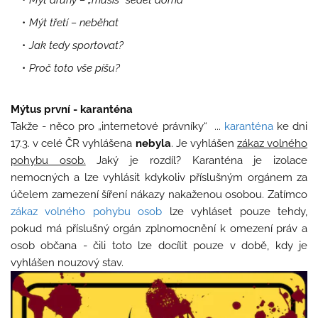
Mýt třetí – neběhat
Jak tedy sportovat?
Proč toto vše píšu?
Mýtus první - karanténa
Takže - něco pro „internetové právníky“
...
karanténa
ke dni
17.3. v celé ČR vyhlášena
nebyla
. Je vyhlášen
zákaz volného
pohybu osob.
Jaký je rozdíl? Karanténa je izolace
nemocných a lze vyhlásit kdykoliv příslušným orgánem za
účelem zamezení šíření nákazy nakaženou osobou. Zatímco
zákaz volného pohybu osob
lze vyhláset pouze tehdy,
pokud má příslušný orgán zplnomocnění k omezení práv a
osob občana - čili toto lze docílit pouze v době, kdy je
vyhlášen nouzový stav.