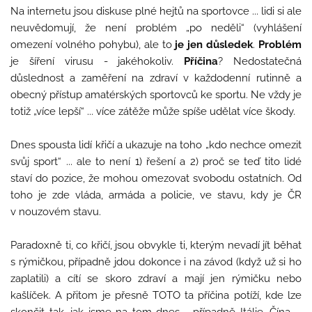
Na internetu jsou diskuse plné hejtů na sportovce ... lidi si ale
neuvědomují, že není problém „po neděli“ (vyhlášení
omezení volného pohybu), ale to
je jen důsledek
.
Problém
je šíření virusu - jakéhokoliv.
Příčina
? Nedostatečná
důslednost a zaměření na zdraví v každodenní rutinně a
obecný přístup amatérských sportovců ke sportu. Ne vždy je
totiž „více lepší“ ... více zátěže může spíše udělat více škody.
Dnes spousta lidí křičí a ukazuje na toho „kdo nechce omezit
svůj sport“ ... ale to není 1) řešení a 2) proč se teď tito lidé
staví do pozice, že mohou omezovat svobodu ostatních. Od
toho je zde vláda, armáda a policie, ve stavu, kdy je ČR
v nouzovém stavu.
Paradoxně ti, co křičí, jsou obvykle ti, kterým nevadí jít běhat
s rýmičkou, případně jdou dokonce i na závod (když už si ho
zaplatili) a cítí se skoro zdraví a mají jen rýmičku nebo
kašlíček. A přitom je přesně TOTO ta příčina potíží, kde lze