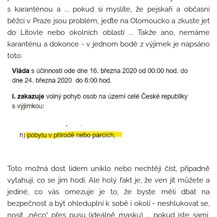
s karanténou a ... pokud si myslíte, že pejskaři a občasní
běžci v Praze jsou problém, jeďte na Olomoucko a zkuste jet
do Litovle nebo okolních oblastí ... Takže ano, nemáme
karanténu a dokonce - v jednom bodě z výjimek je napsáno
toto:
Toto možná dost lidem uniklo nebo nechtějí číst, případně
vytahují, co se jim hodí. Ale holý fakt je, že ven jít můžete a
jediné, co vás omezuje je to, že byste měli dbát na
bezpečnost a být ohleduplní k sobě i okolí - neshlukovat se,
nosit „něco“ přes pusu (ideálně masku) ... pokud jste sami,