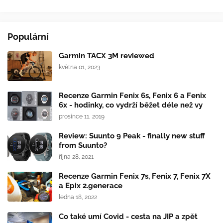
Populární
Garmin TACX 3M reviewed
května 01, 2023
Recenze Garmin Fenix 6s, Fenix 6 a Fenix
6x - hodinky, co vydrží běžet déle než vy
prosince 11, 2019
Review: Suunto 9 Peak - finally new stuff
from Suunto?
října 28, 2021
Recenze Garmin Fenix 7s, Fenix 7, Fenix 7X
a Epix 2.generace
ledna 18, 2022
Co také umí Covid - cesta na JIP a zpět