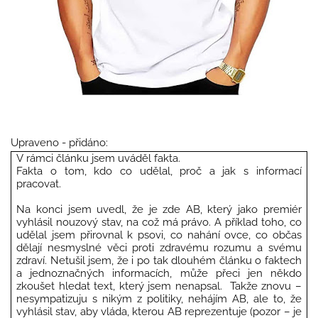
Upraveno - přidáno:
V r
ámci článku jsem uváděl fakta.
Fakta o tom, kdo co udělal, proč a jak s informací
pracovat.
Na konci jsem uvedl, že je zde AB, který jako premiér
vyhlásil nouzový stav, na což má právo. A příklad toho, co
udělal jsem přirovnal k psovi, co nahání ovce, co občas
dělají nesmyslné věci proti zdravému rozumu a svému
zdraví. Netušil jsem, že i po tak dlouhém článku o faktech
a jednoznačných informacích, může přeci jen někdo
zkoušet hledat text, který jsem nenapsal.
Takže znovu –
nesympatizuju s nikým z politiky, nehájím AB, ale to, že
vyhlásil stav, aby vláda, kterou AB reprezentuje (pozor – je