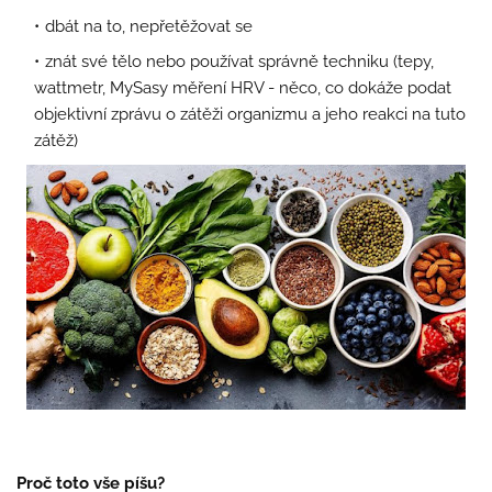
dbát na to, nepřetěžovat se
znát své tělo nebo používat správně techniku (tepy,
wattmetr, MySasy měření HRV - něco, co dokáže podat
objektivní zprávu o zátěži organizmu a jeho reakci na tuto
zátěž)
Proč toto vše píšu?