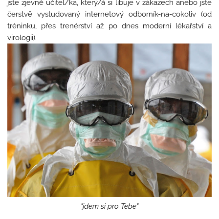
jste zjevně učitel/ka, který/á si libuje v zákazech anebo jste
čerstvě vystudovaný internetový odborník-na-cokoliv (od
tréninku, přes trenérství až po dnes moderní lékařství a
virologii).
"jdem si pro Tebe"