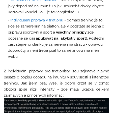
webinář od Steva Palladina
- mluví o úpravě tréninku,
jaký dopad má na imunitu a jak uzpůsobit dávky, abyste
udržovali kondici. Jo ... je tov angličtině :-)
Individuální příprava v triatlonu
- domácí trénink (je to
sice se zaměřením na triatlon, ale v podstatě se jedná o
přípravu sportovní a sport a
všechny principy
zde
popsané se dají
aplikovat na jakýkoliv sport
). Poslední
část stejného článku je zaměřena i na stravu - opravdu
doporučuji a není třeba psát to samé znovu i na mém
webu.
Z individuální přípravy pro triatlonisty jsou zajímavé hlavně
pasáže o popisu dopadu na imunitu v souvislosti s intenzitou
tréninku. Jak jsem psal výše, je dobré držet se v tomto
období spíše nižší intenzity - zde malá ukázka celkem
zajímavých a přínosných informací: