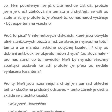
Jo. Těm potrefeným se již určitě nechce číst dál, protože
jsem je urazil zlehčováním tématu a ti chytřejší, se válí po
stole smíchy, protože to je přesně to, co náš národ vystihuje
- být expertem na všechno.
Proč to píšu? V internetových diskuzích, které jsou obvykle
plné sluníčkových běžců a rad, že alavis je nejlepší na toto i
tamto a že maraton zvládne dotyčnej tazatel i 3 dny po
dobrání antibiotik, se objevilo milion „hejtrů“ (od slova hate -
pro nás starší, co to nevěděli), kteří by nejradši všechny
sportující postavili ke zdi, protože „je přeci od neděle
vyhlášena karanténa“.
Pro ty, kteří jsou rozumnější a chtějí jen pár rad ohledně
běhu - skočte na příslušný odstavec – tento článek je delší a
skládá se z těchto kapitol:
Mýt první - karanténa
Mýt druhý – „musíš“ sedět doma