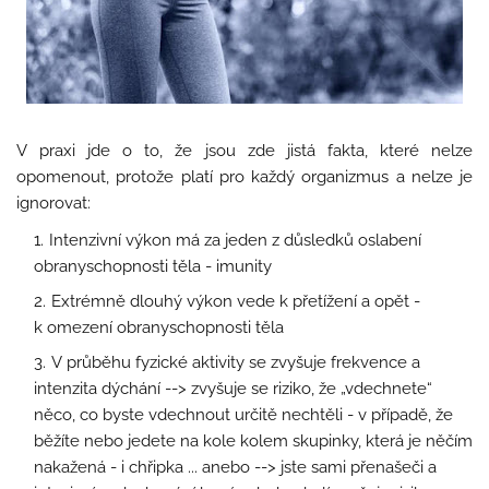
V praxi jde o to, že jsou zde jistá fakta, které nelze
opomenout, protože platí pro každý organizmus a nelze je
ignorovat:
Intenzivní výkon má za jeden z důsledků oslabení
obranyschopnosti těla - imunity
Extrémně dlouhý výkon vede k přetížení a opět -
k omezení obranyschopnosti těla
V průběhu fyzické aktivity se zvyšuje frekvence a
intenzita dýchání --> zvyšuje se riziko, že „vdechnete“
něco, co byste vdechnout určitě nechtěli - v případě, že
běžíte nebo jedete na kole kolem skupinky, která je něčím
nakažená - i chřipka ... anebo --> jste sami přenašeči a