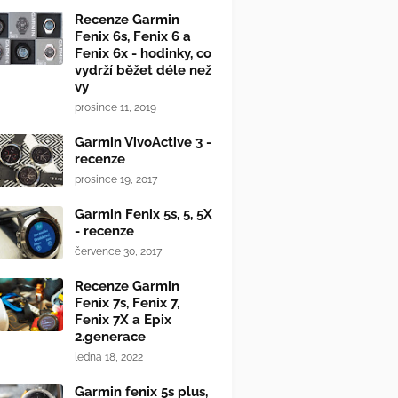
Recenze Garmin
Fenix 6s, Fenix 6 a
Fenix 6x - hodinky, co
vydrží běžet déle než
vy
prosince 11, 2019
Garmin VivoActive 3 -
recenze
prosince 19, 2017
Garmin Fenix 5s, 5, 5X
- recenze
července 30, 2017
Recenze Garmin
Fenix 7s, Fenix 7,
Fenix 7X a Epix
2.generace
ledna 18, 2022
Garmin fenix 5s plus,