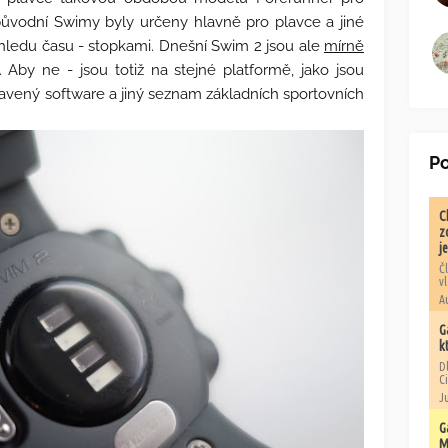
 původní Swimy byly určeny hlavně pro plavce a jiné
pohledu času - stopkami. Dnešní Swim 2 jsou ale
mírně
. Aby ne - jsou totiž na stejné platformě, jako jsou
ravený software a jiný seznam základních sportovních
Po
C
z
j
Č
v
A
G
k
D
Ci
Ju
G
M