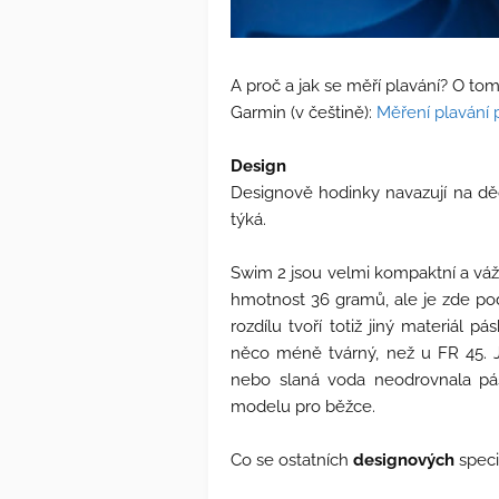
A proč a jak se měří plavání? O t
Garmin (v češtině):
Měření plavání
Design
Designově hodinky navazují na děd
týká.
Swim 2 jsou velmi kompaktní a váží
hmotnost 36 gramů, ale je zde pod
rozdílu tvoří totiž jiný materiál 
něco méně tvárný, než u FR 45. J
nebo slaná voda neodrovnala pás
modelu pro běžce.
Co se ostatních
designových
speci