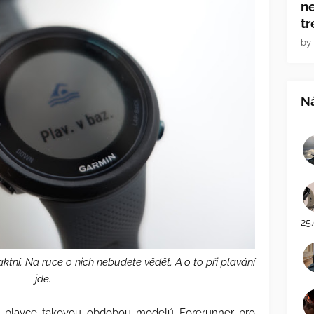
ne
tr
by
N
25
tní. Na ruce o nich nebudete vědět. A o to při plavání
jde.
 plavce takovou obdobou modelů Forerunner pro