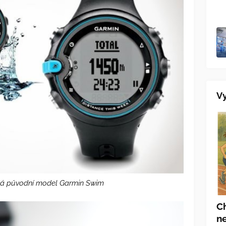
Vy
dá původní model Garmin Swim
C
ne