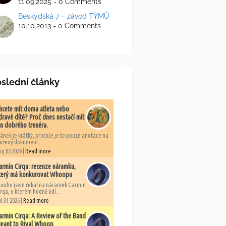
11.09.2025 - 0 Comments
Beskydská 7 – závod TÝMŮ
10.10.2013 - 0 Comments
slední články
hcete mít doma atleta nebo
dravé dítě? Proč dnes nestačí mít
en dobrého trenéra.
lánek je krátký, protože je to pouze anotace na
ložený dokument...
ug 02 2026 |
Read more
armin Cirqa: recenze náramku,
terý má konkurovat Whoopu
louho jsem čekal na náramek Garmin
rqa, o kterém hodně lidí...
l 31 2026 |
Read more
armin Cirqa: A Review of the Band
eant to Rival Whoop