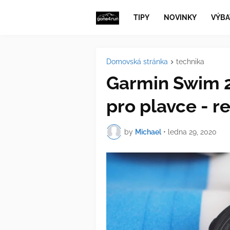
TIPY
NOVINKY
VÝBA
Domovská stránka
technika
Garmin Swim 2
pro plavce - r
by
Michael
•
ledna 29, 2020