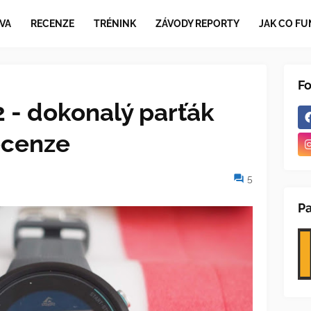
VA
RECENZE
TRÉNINK
ZÁVODY REPORTY
JAK CO FU
F
 - dokonalý parťák
ecenze
5
Pa