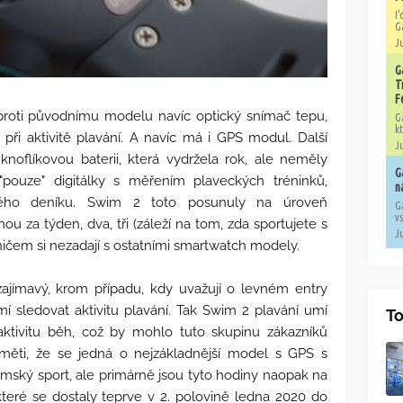
I
G
Ju
G
T
F
oti původnímu modelu navíc optický snímač tepu,
G
kt
při aktivitě plavání. A navíc má i GPS modul. Další
Ju
noflíkovou baterii, která vydržela rok, ale neměly
G
pouze" digitálky s měřením plaveckých tréninků,
n
ového deníku. Swim 2 toto posunuly na úroveň
G
vs
nou za týden, dva, tři (záleží na tom, zda sportujete s
Ju
 ničem si nezadají s ostatními smartwatch modely.
ajímavý, krom případu, kdy uvažují o levném entry
í sledovat aktivitu plavání. Tak Swim 2 plavání umí
To
aktivitu běh, což by mohlo tuto skupinu zákazníků
aměti, že se jedná o nejzákladnější model s GPS s
ký sport, ale primárně jsou tyto hodiny naopak na
 které se dostaly teprve v 2. polovině ledna 2020 do