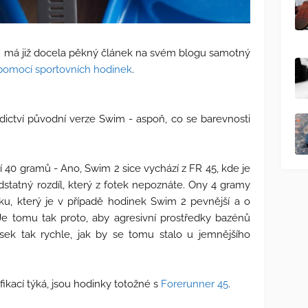
om má již docela pěkný článek na svém blogu samotný
 pomocí sportovních hodinek
.
ictví původní verze Swim - aspoň, co se barevnosti
 40 gramů - Ano, Swim 2 sice vychází z FR 45, kde je
statný rozdíl, který z fotek nepoznáte. Ony 4 gramy
pásku, který je v případě hodinek Swim 2 pevnější a o
e tomu tak proto, aby agresivní prostředky bazénů
ek tak rychle, jak by se tomu stalo u jemnějšího
fikací týká, jsou hodinky totožné s
Forerunner 45
.