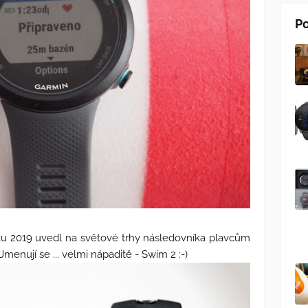
Po
ku 2019 uvedl na světové trhy následovníka plavcům
nují se ... velmi nápaditě - Swim 2 :-)