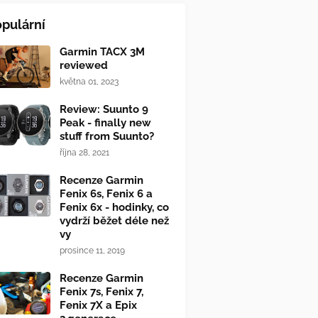
pulární
Garmin TACX 3M
reviewed
května 01, 2023
Review: Suunto 9
Peak - finally new
stuff from Suunto?
října 28, 2021
Recenze Garmin
Fenix 6s, Fenix 6 a
Fenix 6x - hodinky, co
vydrží běžet déle než
vy
prosince 11, 2019
Recenze Garmin
Fenix 7s, Fenix 7,
Fenix 7X a Epix