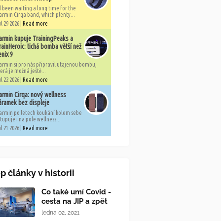
'd been waiting a long time for the
armin Cirqa band, which plenty...
l 29 2026 |
Read more
armin kupuje TrainingPeaks a
rainHeroic: tichá bomba větší než
enix 9
armin si pro nás připravil utajenou bombu,
erá je možná ještě...
l 22 2026 |
Read more
armin Cirqa: nový wellness
áramek bez displeje
armin po letech koukání kolem sebe
tupuje i na pole wellness...
l 21 2026 |
Read more
p články v historii
Co také umí Covid -
cesta na JIP a zpět
ledna 02, 2021