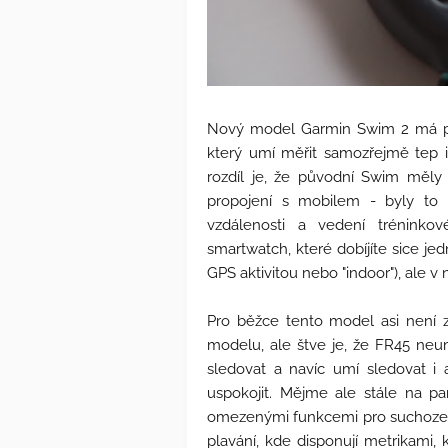
Nový model Garmin Swim 2 má pr
který umí měřit samozřejmě tep i 
rozdíl je, že původní Swim měly k
propojení s mobilem - byly to "
vzdálenosti a vedení trénink
smartwatch, které dobíjíte sice jed
GPS aktivitou nebo "indoor"), ale v
Pro běžce tento model asi není z
modelu, ale štve je, že FR45 neum
sledovat a navíc umí sledovat i 
uspokojit. Mějme ale stále na p
omezenými funkcemi pro suchozems
plavání, kde disponují metrikami,